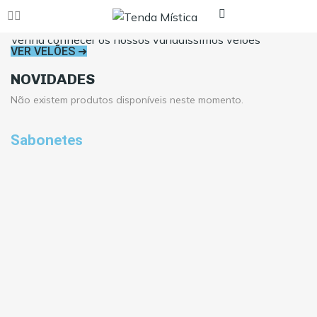
VELÕES PARA RITUAIS, FÉ E TRANSFORMAÇÃO
Venha conhecer os nossos variadíssimos velões
VER VELÕES ➜
NOVIDADES
Não existem produtos disponíveis neste momento.
Sabonetes