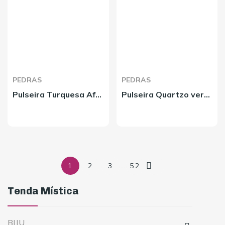
PEDRAS
PEDRAS
Pulseira Turquesa Africana 8mm
Pulseira Quartzo verde - 8mm

1
2
3
…
52
Tenda Mística
BIJU