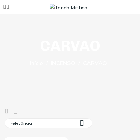
CARVAO
Início
INCENSO
CARVAO

Relevância