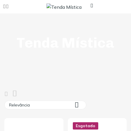
Tenda Mística

Relevância
Esgotado