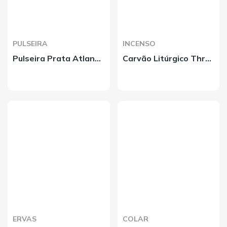
PULSEIRA
INCENSO
Pulseira Prata Atlante Oxidado 18cm
Carvão Litúrgico Three Kings Stick
ERVAS
COLAR