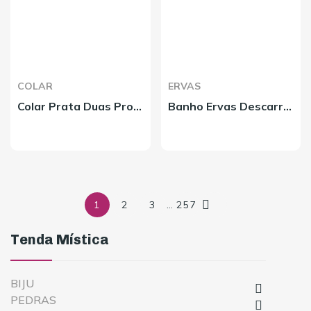
COLAR
ERVAS
Colar Prata Duas Proteções Bola Coral
Banho Ervas Descarrego Forte

1
2
3
…
257
Tenda Mística
BIJU

PEDRAS
