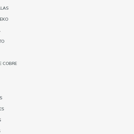
ALAS
NEKO
A
TO
E COBRE
S
ES
S
S