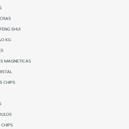
S
ACRAS
 FENG SHUI
AO KG
ES
ES MAGNETICAS
RISTAL
S CHIPS
S
DULOS
 CHIPS