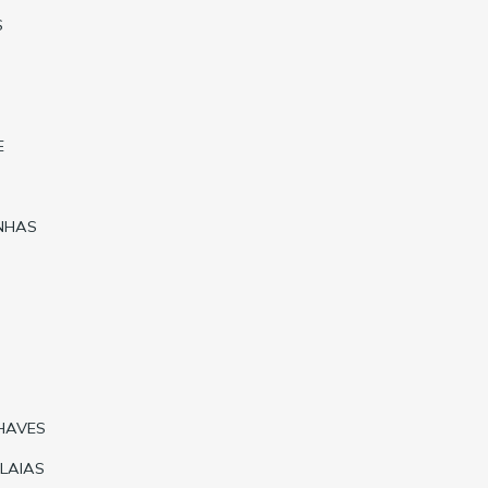
S
E
NHAS
HAVES
LAIAS