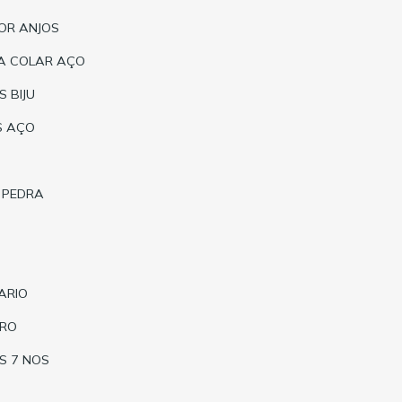
R ANJOS
RA COLAR AÇO
S BIJU
S AÇO
 PEDRA
ARIO
URO
S 7 NOS