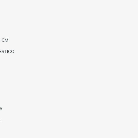
0 CM
ASTICO
S
S